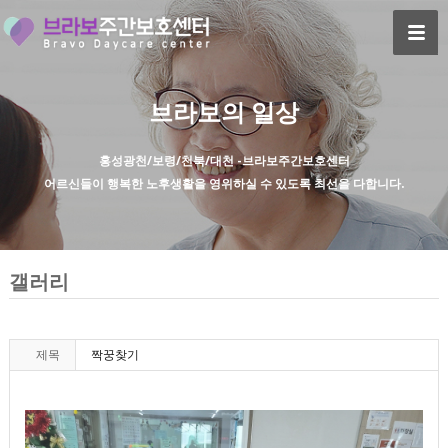
브라보의 일상
홍성광천/보령/천북/대천 -브라보주간보호센터
어르신들이 행복한 노후생활을 영위하실 수 있도록 최선을 다합니다.
갤러리
제목
짝꿍찾기