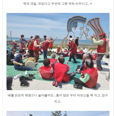
떡과 과일..맛있다고 두번씩 그릇 싹싹 비우시고..ㅎ
배를 든든히 채웠으니 놀아볼까요...흥이 많은 우리 어르신들 북 치고..장구
치고..