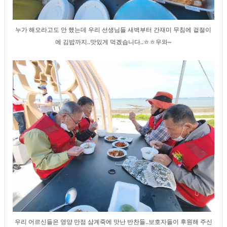
누가 해오라고도 안 했는데 우리 선생님들 새벽부터 간재미 무침에 겉절이
에 김밥까지..맛있게 먹겠습니다..ㅎㅎ우와~
우리 어르신들은 영양 만점 삼계죽에 맛난 반찬들..보호자들이 후원해 주신