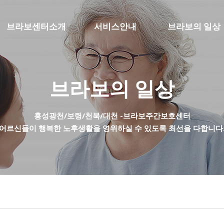
브라보센터소개
서비스안내
브라보의 일상
인사말
주간보호서비스
갤러리
센터시설
노인요양공동생활가정
월간프로그램
브라보의 일상
재가요양
식단표
홍성광천/보령/천북/대천 -브라보주간보호센터
장기요양등급 안내
가정통신문
어르신들이 행복한 노후생활을 영위하실 수 있도록 최선을 다합니다
급여비용 안내
주간보호서비스등급신청