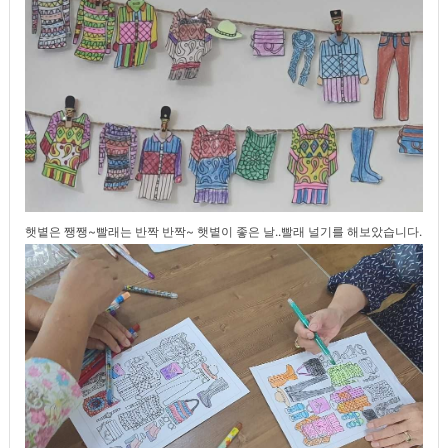
햇볕은 쨍쨍~빨래는 반짝 반짝~ 햇볕이 좋은 날..빨래 널기를 해보았습니다.