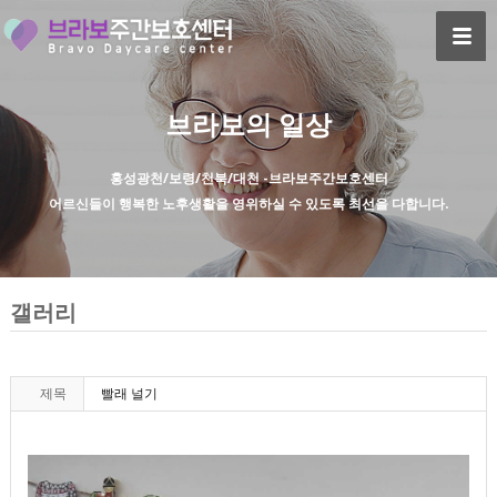
브라보의 일상
홍성광천/보령/천북/대천 -브라보주간보호센터
어르신들이 행복한 노후생활을 영위하실 수 있도록 최선을 다합니다.
갤러리
제목
빨래 널기