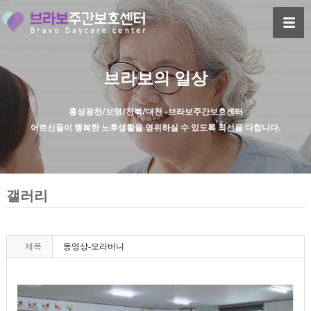
브라보의 일상
홍성광천/보령/천북/대천 -브라보주간보호센터
어르신들이 행복한 노후생활을 영위하실 수 있도록 최선을 다합니다.
갤러리
제목
동영상-오라버니