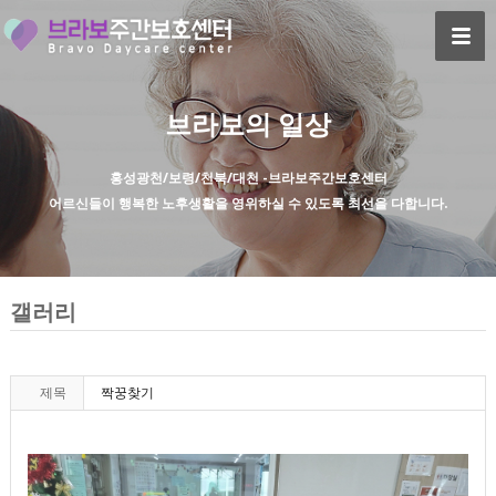
브라보의 일상
홍성광천/보령/천북/대천 -브라보주간보호센터
어르신들이 행복한 노후생활을 영위하실 수 있도록 최선을 다합니다.
갤러리
제목
짝꿍찾기